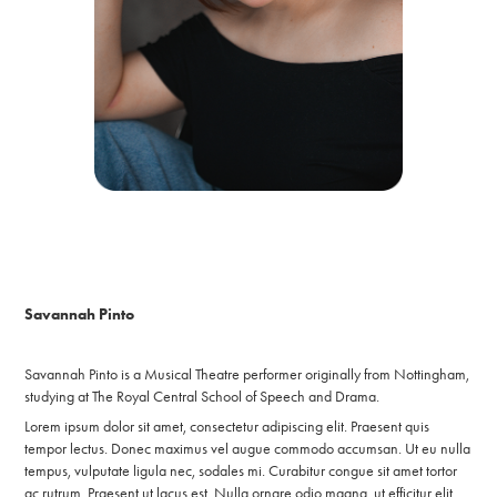
Savannah Pinto
Savannah Pinto is a Musical Theatre performer originally from Nottingham,
studying at The Royal Central School of Speech and Drama.
Lorem ipsum dolor sit amet, consectetur adipiscing elit. Praesent quis
tempor lectus. Donec maximus vel augue commodo accumsan. Ut eu nulla
tempus, vulputate ligula nec, sodales mi. Curabitur congue sit amet tortor
ac rutrum. Praesent ut lacus est. Nulla ornare odio magna, ut efficitur elit