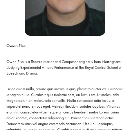
Owen Else
Owen Else is a Theatre Maker and Composer originally from Nottingham,
studying Experimental Art and Performance at The Royal Central School of
Speech and Drama.
Fusce quam nulla, ornare quis maximus quis, pharetra auctor ex.
Curabitur
id sagittis nulla. Curabitur quis molestie sem, eu luctus est. Ut malesuada
magna quis nibh malesuada convallis. Nulla consequat odio lacus, at
imperdiet nunc tempus eget. Aenean tincidunt sodales dapibus. Vivamus
erat nisi, consectetur vitae neque at, cursus hendrerit metus.
Lorem ipsum
dolor sit amet, consectetur adipiscing elit. Praesent quis tempor lectus.
Donec maximus vel augue commodo accumsan. Ut eu nulla tempus,
vulputate ligula nec, sodales mi. Curabitur congue sit amet tortor ac rutrum.