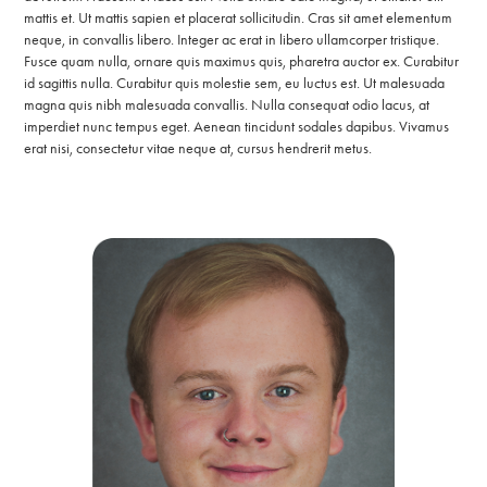
mattis et. Ut mattis sapien et placerat sollicitudin. Cras sit amet elementum
neque, in convallis libero. Integer ac erat in libero ullamcorper tristique.
Fusce quam nulla, ornare quis maximus quis, pharetra auctor ex.
Curabitur
id sagittis nulla. Curabitur quis molestie sem, eu luctus est. Ut malesuada
magna quis nibh malesuada convallis. Nulla consequat odio lacus, at
imperdiet nunc tempus eget. Aenean tincidunt sodales dapibus. Vivamus
erat nisi, consectetur vitae neque at, cursus hendrerit metus.